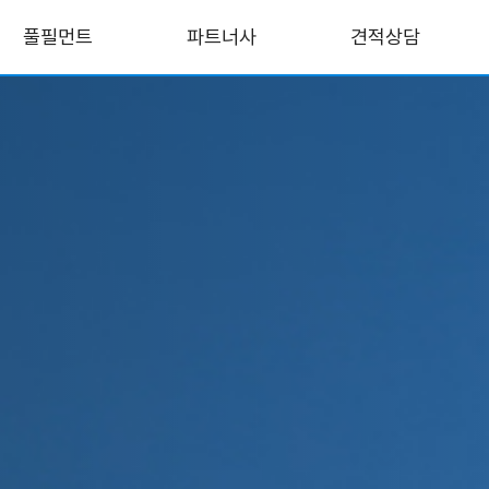
풀필먼트
파트너사
견적상담